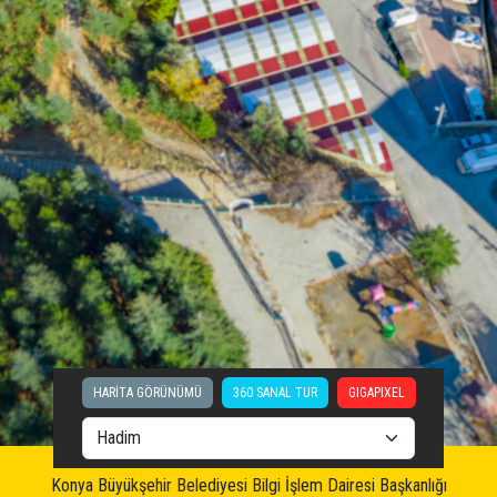
HARİTA GÖRÜNÜMÜ
360 SANAL TUR
GIGAPIXEL
Konya Büyükşehir Belediyesi Bilgi İşlem Dairesi Başkanlığı